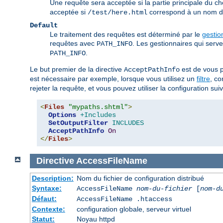
Une requête sera acceptée si la partie principale du c
acceptée si
correspond à un nom de 
/test/here.html
Default
Le traitement des requêtes est déterminé par le
gestio
requêtes avec
. Les gestionnaires qui serv
PATH_INFO
.
PATH_INFO
Le but premier de la directive
est de vous p
AcceptPathInfo
est nécessaire par exemple, lorsque vous utilisez un
filtre
, c
rejeter la requête, et vous pouvez utiliser la configuration suiva
<
Files
"mypaths.shtml"
>
Options
+Includes
SetOutputFilter
INCLUDES
AcceptPathInfo
On
</
Files
>
Directive
AccessFileName
Description:
Nom du fichier de configuration distribué
Syntaxe:
AccessFileName
nom-du-fichier
[
nom-d
Défaut:
AccessFileName .htaccess
Contexte:
configuration globale, serveur virtuel
Statut:
Noyau httpd