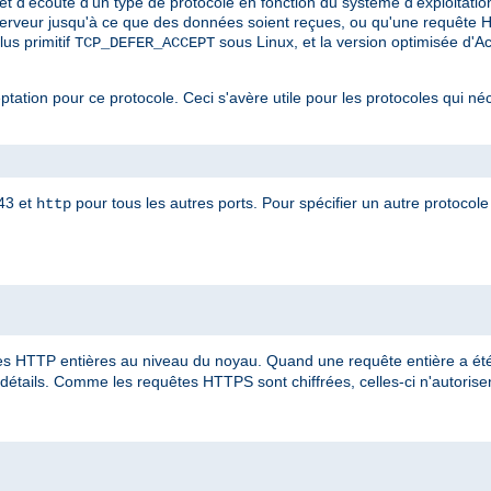
et d'écoute d'un type de protocole en fonction du système d'exploitatio
serveur jusqu'à ce que des données soient reçues, ou qu'une requête 
 plus primitif
sous Linux, et la version optimisée d'
TCP_DEFER_ACCEPT
eptation pour ce protocole. Ceci s'avère utile pour les protocoles qui né
443 et
pour tous les autres ports. Pour spécifier un autre protocole 
http
 HTTP entières au niveau du noyau. Quand une requête entière a été 
détails. Comme les requêtes HTTPS sont chiffrées, celles-ci n'autorisent