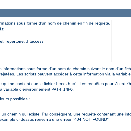
rmations sous forme d'un nom de chemin en fin de requête.
lt
el, répertoire, .htaccess
s informations sous forme d'un nom de chemin suivant le nom d'un fichie
rejetées. Les scripts peuvent accéder à cette information via la variab
e qui ne contient que le fichier
. Les requêtes pour
here.html
/test/h
la variable d'environnement
.
PATH_INFO
leurs possibles :
à un chemin qui existe. Par conséquent, une requête contenant une in
'exemple ci-dessus renverra une erreur "404 NOT FOUND".