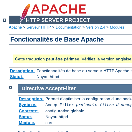
Apache
>
Serveur HTTP
>
Documentation
>
Version 2.4
>
Modules
Fonctionalités de Base Apache
Cette traduction peut être périmée. Vérifiez la version anglai
Description:
Fonctionnalités de base du serveur HTTP Apache t
Statut:
Noyau httpd
Directive
AcceptFilter
Description:
Permet d'optimiser la configuration d'une sock
Syntaxe:
AcceptFilter
protocole
filtre d'acce
Contexte:
configuration globale
Statut:
Noyau httpd
Module:
core