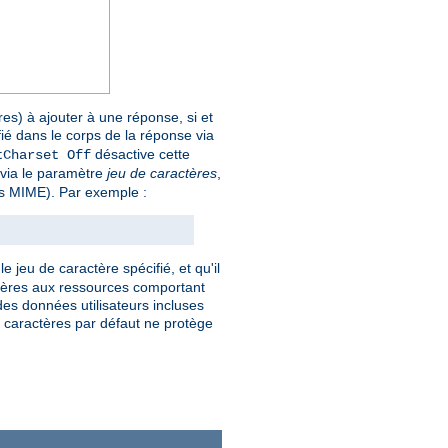
es) à ajouter à une réponse, si et
fié dans le corps de la réponse via
désactive cette
tCharset Off
e via le paramètre
jeu de caractères
,
pes MIME). Par exemple :
e jeu de caractère spécifié, et qu'il
actères aux ressources comportant
es données utilisateurs incluses
de caractères par défaut ne protège