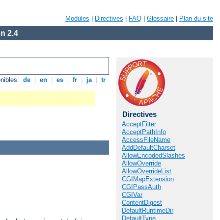
Modules
|
Directives
|
FAQ
|
Glossaire
|
Plan du site
n 2.4
nibles:
de
|
en
|
es
|
fr
|
ja
|
tr
Directives
AcceptFilter
AcceptPathInfo
AccessFileName
AddDefaultCharset
AllowEncodedSlashes
AllowOverride
AllowOverrideList
CGIMapExtension
CGIPassAuth
CGIVar
ContentDigest
DefaultRuntimeDir
DefaultType