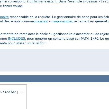
hemin correspond à un fichier existant. Dans l'exemple ci-dessus
/test
fichier valide.
nnaire
responsable de la requête. Le gestionnaire de base pour les fich
ent des scripts, comme
cgi-script
et
isapi-handler
, acceptent en général 
ermettre de remplacer le choix du gestionnaire d'accepter ou de rejet
omme
INCLUDES
, pour générer un contenu basé sur
. Le g
PATH_INFO
nte pour utiliser un tel script :
u-fichier
] ...