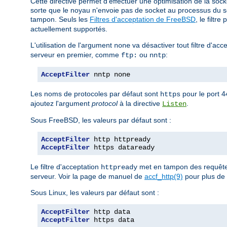
Cette directive permet d'effectuer une optimisation de la sock
sorte que le noyau n'envoie pas de socket au processus du 
tampon. Seuls les
Filtres d'acceptation de FreeBSD
, le filtre
actuellement supportés.
L'utilisation de l'argument
va désactiver tout filtre d'acc
none
serveur en premier, comme
ou
:
ftp:
nntp
AcceptFilter
 nntp none
Les noms de protocoles par défaut sont
pour le port 
https
ajoutez l'argument
protocol
à la directive
.
Listen
Sous FreeBSD, les valeurs par défaut sont :
AcceptFilter
AcceptFilter
 https dataready
Le filtre d'acceptation
met en tampon des requêtes
httpready
serveur. Voir la page de manuel de
accf_http(9)
pour plus de 
Sous Linux, les valeurs par défaut sont :
AcceptFilter
AcceptFilter
 https data