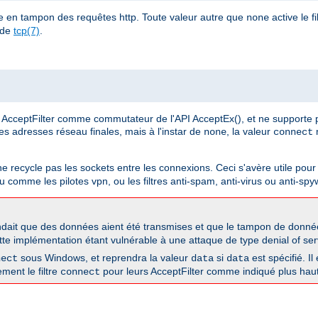
e en tampon des requêtes http. Toute valeur autre que
active le fi
none
 de
tcp(7)
.
AcceptFilter comme commutateur de l'API AcceptEx(), et ne supporte 
 les adresses réseau finales, mais à l'instar de
, la valeur
n
none
connect
 ne recycle pas les sockets entre les connexions. Ceci s'avère utile pour 
 comme les pilotes vpn, ou les filtres anti-spam, anti-virus ou anti-spy
dait que des données aient été transmises et que le tampon de données
tte implémentation étant vulnérable à une attaque de type denial of serv
sous Windows, et reprendra la valeur
si
est spécifié. Il
nect
data
data
ement le filtre
pour leurs AcceptFilter comme indiqué plus haut
connect