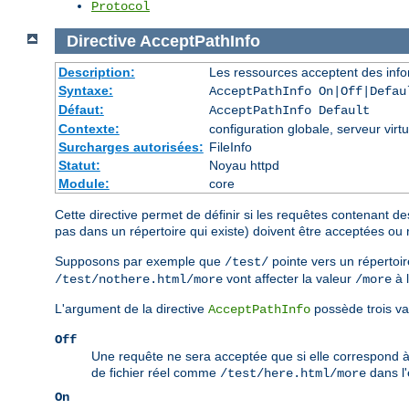
Protocol
Directive
AcceptPathInfo
Description:
Les ressources acceptent des info
Syntaxe:
AcceptPathInfo On|Off|Defau
Défaut:
AcceptPathInfo Default
Contexte:
configuration globale, serveur virtu
Surcharges autorisées:
FileInfo
Statut:
Noyau httpd
Module:
core
Cette directive permet de définir si les requêtes contenant de
pas dans un répertoire qui existe) doivent être acceptées ou 
Supposons par exemple que
pointe vers un répertoir
/test/
vont affecter la valeur
à 
/test/nothere.html/more
/more
L'argument de la directive
possède trois va
AcceptPathInfo
Off
Une requête ne sera acceptée que si elle correspond 
de fichier réel comme
dans l
/test/here.html/more
On