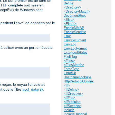
n. Le but premier est de faire en
Define
HTTP complète soit mise en
<Directory>
AcceptEx() de Windows sont
<DirectoryMatch>
DocumentRoot
<Else>
cessitent l'envoi de données par le
<ElseIf>
EnableMMAP
EnableSendfile
Error
ErrorDocument
ErrorLog
à utiliser avec un port en écoute,
ErrorLogFormat
ExtendedStatus
FileETag
<Files>
<FilesMatch>
ForceType
GprofDir
HostnameLookups
HttpProtocolOptions
reçue, le noyau l'envoie au
<If>
 que le filtre
accf_data(9)
.
<IfDefine>
<IfDirective>
<IfFile>
<IfModule>
<IfSection>
Include
IncludeOptional