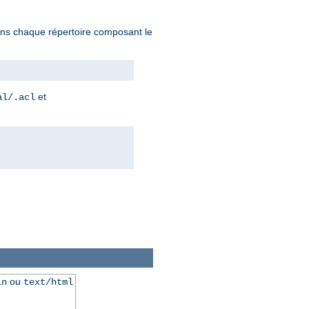
 dans chaque répertoire composant le
et
al/.acl
ou
in
text/html