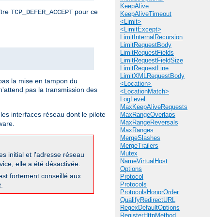
KeepAlive
ltre
pour ce
TCP_DEFER_ACCEPT
KeepAliveTimeout
<Limit>
<LimitExcept>
LimitInternalRecursion
LimitRequestBody
LimitRequestFields
LimitRequestFieldSize
LimitRequestLine
LimitXMLRequestBody
pas la mise en tampon du
<Location>
'attend pas la transmission des
<LocationMatch>
LogLevel
MaxKeepAliveRequests
les interfaces réseau dont le pilote
MaxRangeOverlaps
MaxRangeReversals
ware.
MaxRanges
MergeSlashes
MergeTrailers
Mutex
 initial et l'adresse réseau
NameVirtualHost
ice, elle a été désactivée.
Options
 est fortement conseillé aux
Protocol
Protocols
.
ProtocolsHonorOrder
QualifyRedirectURL
RegexDefaultOptions
RegisterHttpMethod