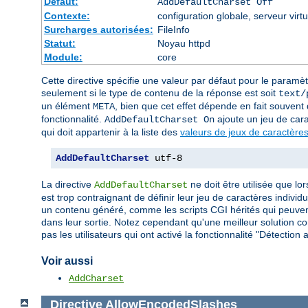
Défaut:
AddDefaultCharset Off
Contexte:
configuration globale, serveur virtu
Surcharges autorisées:
FileInfo
Statut:
Noyau httpd
Module:
core
Cette directive spécifie une valeur par défaut pour le paramè
seulement si le type de contenu de la réponse est soit
text/
un élément
, bien que cet effet dépende en fait souvent d
META
fonctionnalité.
ajoute un jeu de car
AddDefaultCharset On
qui doit appartenir à la liste des
valeurs de jeux de caractères
AddDefaultCharset
 utf-8
La directive
ne doit être utilisée que lo
AddDefaultCharset
est trop contraignant de définir leur jeu de caractères indiv
un contenu généré, comme les scripts CGI hérités qui peuvent
dans leur sortie. Notez cependant qu'une meilleur solution con
pas les utilisateurs qui ont activé la fonctionnalité "Détecti
Voir aussi
AddCharset
Directive
AllowEncodedSlashes