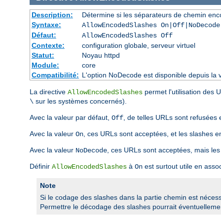
Description:
Détermine si les séparateurs de chemin enco
Syntaxe:
AllowEncodedSlashes On|Off|NoDecode
Défaut:
AllowEncodedSlashes Off
Contexte:
configuration globale, serveur virtuel
Statut:
Noyau httpd
Module:
core
Compatibilité:
L'option NoDecode est disponible depuis la v
La directive
permet l'utilisation des
AllowEncodedSlashes
sur les systèmes concernés).
\
Avec la valeur par défaut,
, de telles URLs sont refusées 
Off
Avec la valeur
, ces URLs sont acceptées, et les slashes 
On
Avec la valeur
, ces URLs sont acceptées, mais les
NoDecode
Définir
à
est surtout utile en asso
AllowEncodedSlashes
On
Note
Si le codage des slashes dans la partie chemin est nécessai
Permettre le décodage des slashes pourrait éventuellement