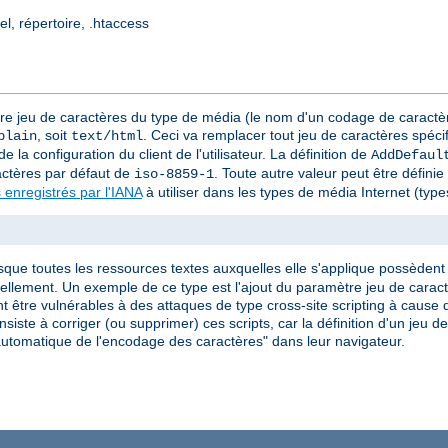
el, répertoire, .htaccess
tre jeu de caractères du type de média (le nom d'un codage de caractèr
, soit
. Ceci va remplacer tout jeu de caractères spéci
plain
text/html
e la configuration du client de l'utilisateur. La définition de
AddDefaul
actères par défaut de
. Toute autre valeur peut être défini
iso-8859-1
 enregistrés par l'IANA
à utiliser dans les types de média Internet (ty
rsque toutes les ressources textes auxquelles elle s'applique possèdent l
iduellement. Un exemple de ce type est l'ajout du paramètre jeu de car
 être vulnérables à des attaques de type cross-site scripting à cause d
siste à corriger (ou supprimer) ces scripts, car la définition d'un jeu 
on automatique de l'encodage des caractères" dans leur navigateur.