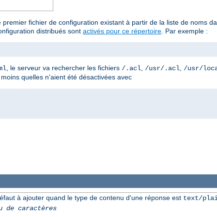
 premier fichier de configuration existant à partir de la liste de noms
nfiguration distribués sont
activés pour ce répertoire
. Par exemple :
, le serveur va rechercher les fichiers
,
,
ml
/.acl
/usr/.acl
/usr/loc
à moins quelles n'aient été désactivées avec
éfaut à ajouter quand le type de contenu d'une réponse est
text/pla
u de caractères