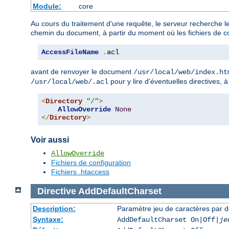
Module:
core
Au cours du traitement d'une requête, le serveur recherche le
chemin du document, à partir du moment où les fichiers de co
AccessFileName
.
acl
avant de renvoyer le document
/usr/local/web/index.ht
pour y lire d'éventuelles directives, 
/usr/local/web/.acl
<
Directory
"/"
>
AllowOverride
None
</
Directory
>
Voir aussi
AllowOverride
Fichiers de configuration
Fichiers .htaccess
Directive
AddDefaultCharset
Description:
Paramètre jeu de caractères par d
Syntaxe:
AddDefaultCharset On|Off|
je