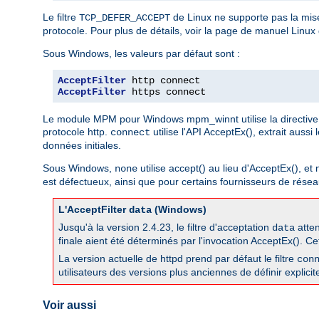
Le filtre
de Linux ne supporte pas la mis
TCP_DEFER_ACCEPT
protocole. Pour plus de détails, voir la page de manuel Linux
Sous Windows, les valeurs par défaut sont :
AcceptFilter
AcceptFilter
 https connect
Le module MPM pour Windows mpm_winnt utilise la directive 
protocole http.
utilise l'API AcceptEx(), extrait aussi
connect
données initiales.
Sous Windows,
utilise accept() au lieu d'AcceptEx(), et
none
est défectueux, ainsi que pour certains fournisseurs de réseau
L'AcceptFilter
(Windows)
data
Jusqu'à la version 2.4.23, le filtre d'acceptation
atten
data
finale aient été déterminés par l'invocation AcceptEx(). Ce
La version actuelle de httpd prend par défaut le filtre
con
utilisateurs des versions plus anciennes de définir explicit
Voir aussi