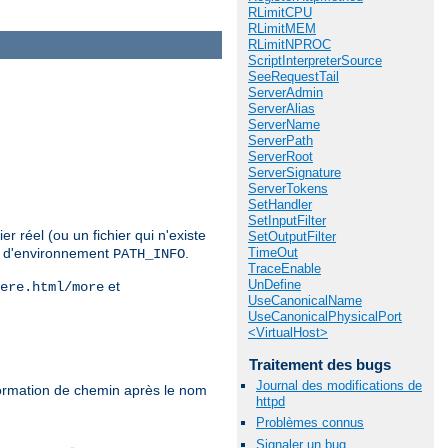
RLimitCPU
RLimitMEM
RLimitNPROC
ScriptInterpreterSource
SeeRequestTail
ServerAdmin
ServerAlias
ServerName
ServerPath
ServerRoot
ServerSignature
ServerTokens
SetHandler
SetInputFilter
r réel (ou un fichier qui n'existe
SetOutputFilter
TimeOut
le d'environnement
.
PATH_INFO
TraceEnable
UnDefine
et
ere.html/more
UseCanonicalName
UseCanonicalPhysicalPort
<VirtualHost>
Traitement des bugs
Journal des modifications de
formation de chemin après le nom
httpd
Problèmes connus
Signaler un bug