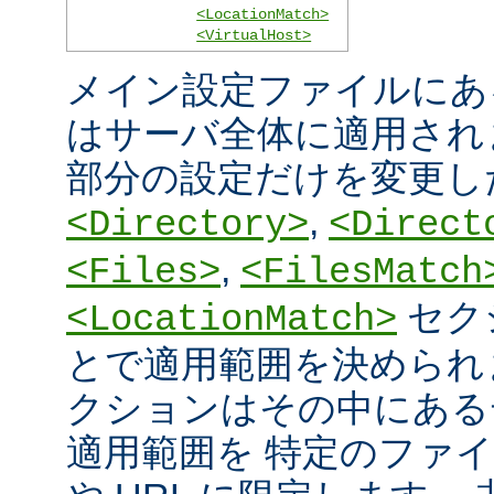
<LocationMatch>
<VirtualHost>
メイン設定ファイルにあ
はサーバ全体に適用され
部分の設定だけを変更し
,
<Directory>
<Direct
,
<Files>
<FilesMatch
セク
<LocationMatch>
とで適用範囲を決められ
クションはその中にある
適用範囲を 特定のファ