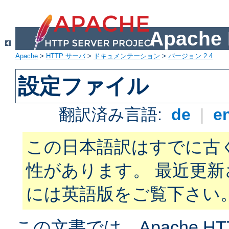
Apach
Apache
>
HTTP サーバ
>
ドキュメンテーション
>
バージョン 2.4
設定ファイル
翻訳済み言語:
de
|
e
この日本語訳はすでに古
性があります。 最近更
には英語版をご覧下さい
この文書では、Apache H