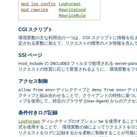
mod_log_config
LogFormat
mod_rewrite
RewriteCond
RewriteRule
CGI スクリプト
環境変数の主な利用法の一つは、CGI スクリプトに情報を伝え
定される変数に加えて、リクエストの標準のメタ情報を含んで
SSI ページ
mod_include の
フィルタで処理される server-par
INCLUDES
リクエストの性質に応じて変更されるように、 環境変数を
アクセス制御
ディレクティブと
ディ
allow from env=
deny from env=
クティブと組み合わせることで、クライアントの特性に基づい
ィブを使用して、特定のブラウザ (User-Agent) からの
条件付きログ記録
ディレクティブのオプション
を使用すること
LogFormat
%e
式を使用することで、 環境変数の値によってリクエストを
リクエストをログに記録するかを柔軟に制御することが可能