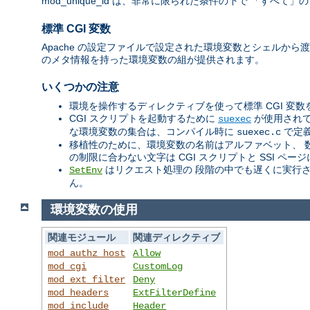
mod_unique_id は、非常に限られた条件の下で 「す
標準 CGI 変数
Apache の設定ファイルで設定された環境変数とシェルから渡
のメタ情報を持った環境変数の組が提供されます。
いくつかの注意
環境を操作するディレクティブを使って標準 CGI 変
CGI スクリプトを起動するために
が使用されて
suexec
な環境変数の集合は、コンパイル時に
で定
suexec.c
移植性のために、環境変数の名前はアルファベット、 
の制限に合わない文字は CGI スクリプトと SSI 
はリクエスト処理の 段階の中でも遅くに実行
SetEnv
ん。
環境変数の使用
関連モジュール
関連ディレクティブ
mod_authz_host
Allow
mod_cgi
CustomLog
mod_ext_filter
Deny
mod_headers
ExtFilterDefine
mod_include
Header