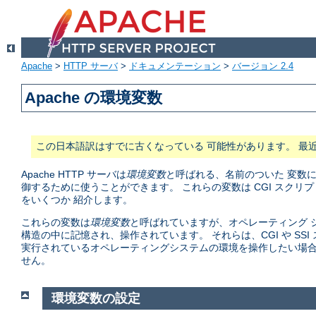
Apache
>
HTTP サーバ
>
ドキュメンテーション
>
バージョン 2.4
Apache の環境変数
この日本語訳はすでに古くなっている 可能性があります。 最
Apache HTTP サーバは
環境変数
と呼ばれる、名前のついた 変数
御するために使うことができます。 これらの変数は CGI スク
をいくつか 紹介します。
これらの変数は
環境変数
と呼ばれていますが、オペレーティング シ
構造の中に記憶され、操作されています。 それらは、CGI や S
実行されているオペレーティングシステムの環境を操作したい場合
せん。
環境変数の設定