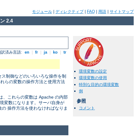
モジュール
|
ディレクティブ
|
FAQ
|
用語
|
サイトマップ
 2.4
翻訳済み言語:
en
|
fr
|
ja
|
ko
|
tr
環境変数の設定
セス制御などのいろいろな操作を制
環境変数の使用
それらの変数の操作方法と使用方法
特別な目的の環境変数
例
れらの変数は Apache の内部
参照
の環境変数になります。サーバ自身が
コメント
数の 操作方法を使わなければなりま