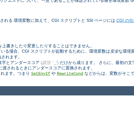
べて」のリクエストについて、一意であることが保証されている値を環境変数
U
される 環境変数に加えて、CGI スクリプトと SSI ページには
CGI の
数を上書きしたり変更したりすることはできません。
いる場合、CGI スクリプトが起動するために、環境変数は
安全
な環境
義されます。
数字とアンダースコア
(
訳注:
'_')
だけから成ります。 さらに、最初の文
ページに渡されるときにアンダースコアに置換されます。
されます。つまり
や
などからは、変数がそこで
SetEnvIf
RewriteCond