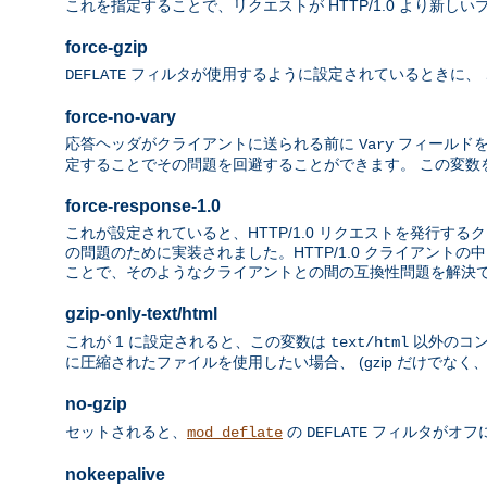
これを指定することで、リクエストが HTTP/1.0 より新しい
force-gzip
フィルタが使用するように設定されているときに、 この環
DEFLATE
force-no-vary
応答ヘッダがクライアントに送られる前に
フィールドを
Vary
定することでその問題を回避することができます。 この変数
force-response-1.0
これが設定されていると、HTTP/1.0 リクエストを発行するク
の問題のために実装されました。HTTP/1.0 クライアントの
ことで、そのようなクライアントとの間の互換性問題を解決
gzip-only-text/html
これが 1 に設定されると、この変数は
以外のコン
text/html
に圧縮されたファイルを使用したい場合、 (gzip だけでなく、"i
no-gzip
セットされると、
の
フィルタがオフ
mod_deflate
DEFLATE
nokeepalive