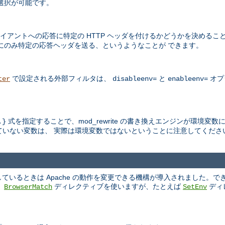
選択が可能です。
アントへの応答に特定の HTTP ヘッダを付けるかどうかを決めるこ
にのみ特定の応答ヘッダを送る、というようなことが できます。
で設定される外部フィルタは、
と
オプ
ter
disableenv=
enableenv=
式を指定することで、mod_rewrite の書き換えエンジンが環境変
.}
いない変数は、 実際は環境変数ではないということに注意してくださ
いるときは Apache の動作を変更できる機構が導入されました。で
、
ディレクティブを使いますが、たとえば
ディ
BrowserMatch
SetEnv