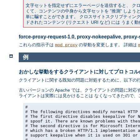
文字セットを指定せずにエラーページを送信すると、 ク
くて、コンテンツの中身から文字セットを "推測" しようとす
単に騙すことができます。 クロスサイトスクリプティング攻
ドされたコンテンツ (リクエスト URI など) には うま
force-proxy-request-1.0, proxy-nokeepalive, prox
これらの指示子は
の挙動を変更します。 詳細は
mod_proxy
例
おかしな挙動をするクライアントに対してプロトコル
クライアントに関する既知の問題に対処するために、以下の行を a
古いバージョンの Apache では、クライアントの問題に対応す
ライアントは実際には見かけることは なくなってきたので、
#

# The following directives modify normal HTTP 
# The first directive disables keepalive for N
# spoof it. There are known problems with thes
# The second directive is for Microsoft Intern
# which has a broken HTTP/1.1 implementation a
# support keepalive when it is used on 301 or 