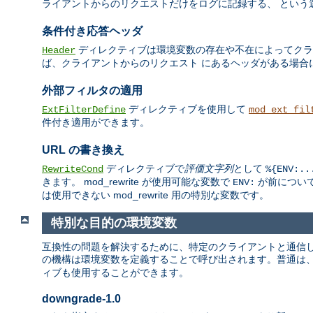
ライアントからのリクエストだけをログに記録する、 という
条件付き応答ヘッダ
ディレクティブは環境変数の存在や不在によってクライ
Header
ば、クライアントからのリクエスト にあるヘッダがある場合
外部フィルタの適用
ディレクティブを使用して
ExtFilterDefine
mod_ext_fil
件付き適用ができます。
URL の書き換え
ディレクティブで
評価文字列
として
RewriteCond
%{ENV:..
きます。 mod_rewrite が使用可能な変数で
が前について
ENV:
は使用できない mod_rewrite 用の特別な変数です。
特別な目的の環境変数
互換性の問題を解決するために、特定のクライアントと通信して
の機構は環境変数を定義することで呼び出されます。普通は
ィブも使用することができます。
downgrade-1.0