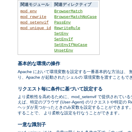
関連モジュール
関連ディレクティブ
mod_env
BrowserMatch
mod_rewrite
BrowserMatchNoCase
mod_setenvif
PassEnv
mod_unique_id
RewriteRule
SetEnv
SetEnvIf
SetEnvIfNoCase
UnsetEnv
基本的な環境の操作
Apache において環境変数を設定する一番基本的な方法は、
り、Apache が起動されたシェルの 環境変数を渡すこともで
リクエスト毎に条件に基づいて設定する
より柔軟性を高めるために、mod_setenvif で提供さ
えば、特定のブラウザ (User-Agent) のリクエストや特定の Re
ヘッダが見つかったときのみ変数を設定することができます。 mod
することで、 より柔軟な設定を行なうことができます。
一意な識別子