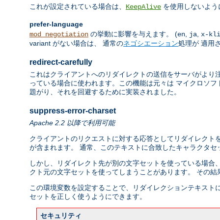
これが設定されている場合は、
を使用しないよう
KeepAlive
prefer-language
の挙動に影響を与えます。 (
,
,
mod_negotiation
en
ja
x-kl
variant がない場合は、 通常の
ネゴシエーション
処理が 適用
redirect-carefully
これはクライアントへのリダイレクトの送信をサーバがより注
っている場合に使われます。この機能は元々は マイクロソフト
題がり、それを回避するために実装されました。
suppress-error-charset
Apache 2.2 以降で利用可能
クライアントのリクエストに対する応答としてリダイレクトを
が含まれます。 通常、このテキストに合致したキャラクタセット、
しかし、リダイレクト先が別の文字セットを使っている場合、
クト元の文字セットを使ってしまうことがあります。 その結
この環境変数を設定することで、リダイレクションテキストに
セットを正しく使うようにできます。
セキュリティ