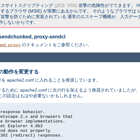
ロスサイトスクリプティング
(
訳注:
XSS)
攻撃の危険性がでてきます。 HT
るブラウザ (MSIE) が実際にあるからです。 そのようなブラウザは U
撃を防ぐために実装されている 通常のエスケープ機構が、入力データ中に
く動作しないからです。
y-sendchunked, proxy-sendcl
のドキュメントをご参照ください。
mod_proxy
の動作を変更する
pache2.conf に入れることを推奨しています。
るために apache2.conf に次の行を加えるよう推奨されていました
この設定はもはや必要ないかもしれません。
response behavior.

etscape 2.x and browsers that

e browser implementations.

et Explorer 4.0b2

nd does not properly

302 (redirect) responses.
