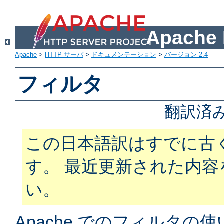
Apach
Apache
>
HTTP サーバ
>
ドキュメンテーション
>
バージョン 2.4
フィルタ
翻訳済
この日本語訳はすでに古
す。 最近更新された内
い。
Apache でのフィルタ